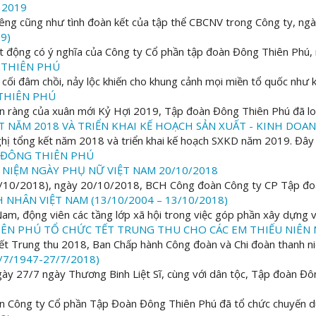
– 2019
êng cũng như tình đoàn kết của tập thể CBCNV trong Công ty, ngà
19)
 động có ý nghĩa của Công ty Cổ phần tập đoàn Đông Thiên Phú, n
 THIÊN PHÚ
y cối đâm chồi, nảy lộc khiến cho khung cảnh mọi miền tổ quốc như 
THIÊN PHÚ
 ràng của xuân mới Kỷ Hợi 2019, Tập đoàn Đông Thiên Phú đã lon
 NĂM 2018 VÀ TRIỂN KHAI KẾ HOẠCH SẢN XUẤT - KINH DOA
tổng kết năm 2018 và triển khai kế hoạch SXKD năm 2019. Đây là 
 ĐÔNG THIÊN PHÚ
NIỆM NGÀY PHỤ NỮ VIỆT NAM 20/10/2018
10/2018), ngày 20/10/2018, BCH Công đoàn Công ty CP Tập đoàn
NHÂN VIỆT NAM (13/10/2004 – 13/10/2018)
am, động viên các tầng lớp xã hội trong việc góp phần xây dựng và
ÊN PHÚ TỔ CHỨC TẾT TRUNG THU CHO CÁC EM THIẾU NIÊN
 tết Trung thu 2018, Ban Chấp hành Công đoàn và Chi đoàn thanh n
/7/1947-27/7/2018)
ày 27/7 ngày Thương Binh Liệt Sĩ, cùng với dân tộc, Tập đoàn Đôn
Công ty Cổ phần Tập Đoàn Đông Thiên Phú đã tổ chức chuyến du 