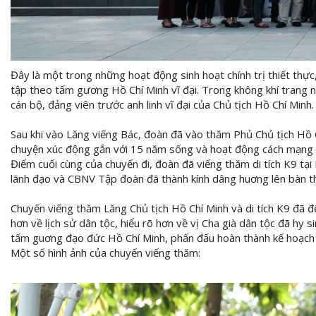
Đây là một trong những hoạt động sinh hoạt chính trị thiết th
tập theo tấm gương Hồ Chí Minh vĩ đại. Trong không khí trang n
cán bộ, đảng viên trước anh linh vĩ đại của Chủ tịch Hồ Chí Minh.
Sau khi vào Lăng viếng Bác, đoàn đã vào thăm Phủ Chủ tịch Hồ
chuyện xúc động gắn với 15 năm sống và hoạt động cách mạng cu
Điểm cuối cùng của chuyến đi, đoàn đã viếng thăm di tích K9 tạ
lãnh đạo và CBNV Tập đoàn đã thành kính dâng huơng lên bàn thờ 
Chuyến viếng thăm Lăng Chủ tịch Hồ Chí Minh và di tích K9 đã 
hơn về lịch sử dân tộc, hiểu rõ hơn về vị Cha già dân tộc đã hy
tấm guơng đạo đức Hồ Chí Minh, phấn đấu hoàn thành kế hoạch 
Một số hình ảnh của chuyến viếng thăm: