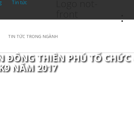
Logo not-
g
Tin tức
front
TIN TỨC TRONG NGÀNH
N ĐÔNG THIÊN PHÚ TỔ CHỨC
 K9 NĂM 2017