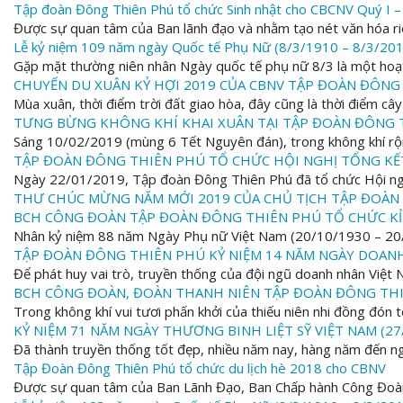
Tập đoàn Đông Thiên Phú tổ chức Sinh nhật cho CBCNV Quý I 
Được sự quan tâm của Ban lãnh đạo và nhằm tạo nét văn hóa ri
Lễ kỷ niệm 109 năm ngày Quốc tế Phụ Nữ (8/3/1910 – 8/3/20
Gặp mặt thường niên nhân Ngày quốc tế phụ nữ 8/3 là một hoạt
CHUYẾN DU XUÂN KỶ HỢI 2019 CỦA CBNV TẬP ĐOÀN ĐÔNG
Mùa xuân, thời điểm trời đất giao hòa, đây cũng là thời điểm câ
TƯNG BỪNG KHÔNG KHÍ KHAI XUÂN TẠI TẬP ĐOÀN ĐÔNG 
Sáng 10/02/2019 (mùng 6 Tết Nguyên đán), trong không khí rộn
TẬP ĐOÀN ĐÔNG THIÊN PHÚ TỔ CHỨC HỘI NGHỊ TỔNG KẾT
Ngày 22/01/2019, Tập đoàn Đông Thiên Phú đã tổ chức Hội nghị 
THƯ CHÚC MỪNG NĂM MỚI 2019 CỦA CHỦ TỊCH TẬP ĐOÀN
BCH CÔNG ĐOÀN TẬP ĐOÀN ĐÔNG THIÊN PHÚ TỔ CHỨC KỈ 
Nhân kỷ niệm 88 năm Ngày Phụ nữ Việt Nam (20/10/1930 – 20/
TẬP ĐOÀN ĐÔNG THIÊN PHÚ KỶ NIỆM 14 NĂM NGÀY DOANH 
Để phát huy vai trò, truyền thống của đội ngũ doanh nhân Việt N
BCH CÔNG ĐOÀN, ĐOÀN THANH NIÊN TẬP ĐOÀN ĐÔNG THI
Trong không khí vui tươi phấn khởi của thiếu niên nhi đồng đón
KỶ NIỆM 71 NĂM NGÀY THƯƠNG BINH LIỆT SỸ VIỆT NAM (27
Đã thành truyền thống tốt đẹp, nhiều năm nay, hàng năm đến ng
Tập Đoàn Đông Thiên Phú tổ chức du lịch hè 2018 cho CBNV
Được sự quan tâm của Ban Lãnh Đạo, Ban Chấp hành Công Đoàn 