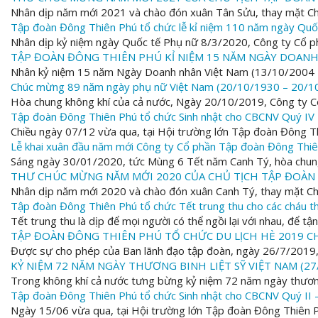
Nhân dịp năm mới 2021 và chào đón xuân Tân Sửu, thay mặt Chi b
Tập đoàn Đông Thiên Phú tổ chức lễ kỉ niệm 110 năm ngày Qu
Nhân dịp kỷ niệm ngày Quốc tế Phụ nữ 8/3/2020, Công ty Cổ p
TẬP ĐOÀN ĐÔNG THIÊN PHÚ KỈ NIỆM 15 NĂM NGÀY DOANH N
Nhân kỷ niệm 15 năm Ngày Doanh nhân Việt Nam (13/10/2004 –
Chúc mừng 89 năm ngày phụ nữ Việt Nam (20/10/1930 – 20/1
Hòa chung không khí của cả nước, Ngày 20/10/2019, Công ty C
Tập đoàn Đông Thiên Phú tổ chức Sinh nhật cho CBCNV Quý IV
Chiều ngày 07/12 vừa qua, tại Hội trường lớn Tập đoàn Đông Th
Lễ khai xuân đầu năm mới Công ty Cổ phần Tập đoàn Đông Thi
Sáng ngày 30/01/2020, tức Mùng 6 Tết năm Canh Tý, hòa chung v
THƯ CHÚC MỪNG NĂM MỚI 2020 CỦA CHỦ TỊCH TẬP ĐOÀN
Nhân dịp năm mới 2020 và chào đón xuân Canh Tý, thay mặt Chi b
Tập đoàn Đông Thiên Phú tổ chức Tết trung thu cho các cháu th
Tết trung thu là dịp để mọi người có thể ngồi lại với nhau, để t
TẬP ĐOÀN ĐÔNG THIÊN PHÚ TỔ CHỨC DU LỊCH HÈ 2019 C
Được sự cho phép của Ban lãnh đạo tập đoàn, ngày 26/7/2019, 
KỶ NIỆM 72 NĂM NGÀY THƯƠNG BINH LIỆT SỸ VIỆT NAM (27/
Trong không khí cả nước tưng bừng kỷ niệm 72 năm ngày thương
Tập đoàn Đông Thiên Phú tổ chức Sinh nhật cho CBCNV Quý II 
Ngày 15/06 vừa qua, tại Hội trường lớn Tập đoàn Đông Thiên Ph