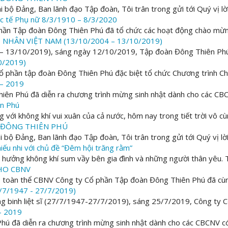
ộ Đảng, Ban lãnh đạo Tập đoàn, Tôi trân trong gửi tới Quý vị lời
ốc tế Phụ nữ 8/3/1910 – 8/3/2020
hần Tập đoàn Đông Thiên Phú đã tổ chức các hoạt động chào mừn
HÂN VIỆT NAM (13/10/2004 – 13/10/2019)
 13/10/2019), sáng ngày 12/10/2019, Tập đoàn Đông Thiên Phú đ
0/2019)
ổ phần tập đoàn Đông Thiên Phú đặc biệt tổ chức Chương trình C
 – 2019
iên Phú đã diễn ra chương trình mừng sinh nhật dành cho các CBCN
ên Phú
ới không khí vui xuân của cả nước, hôm nay trong tiết trời vô cù
 ĐÔNG THIÊN PHÚ
ộ Đảng, Ban lãnh đạo Tập đoàn, Tôi trân trong gửi tới Quý vị lời
iếu nhi với chủ đề “Đêm hội trăng rằm”
ận hưởng không khí sum vầy bên gia đình và những người thân yêu. T
HO CBNV
toàn thể CBNV Công ty Cổ phần Tập đoàn Đông Thiên Phú đã cùng 
7/1947 - 27/7/2019)
 binh liệt sĩ (27/7/1947-27/7/2019), sáng 25/7/2019, Công ty C
– 2019
ú đã diễn ra chương trình mừng sinh nhật dành cho các CBCNV có n