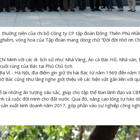
ực, thuờng niên của chi bộ Công ty CP tập đoàn Đông Thiên Phú nh
ghiêm, vòng hoa của Tập đoàn mang dòng chữ “Đời đời nhớ ơn Chủ t
 Chí Minh với các di lịch sử như: Nhà Vàng, Ao cá Bác Hồ, Nhà s
ối cùng của Bác tại Phủ Chủ tịch.
i Ba Vì - Hà Nội, địa điểm gìn giữ thi hài Bác từ năm 1969 đến nă
Bác cũng như lắng nghe giới thiệu về các hiện vật gắn liền với quá
để lại những ấn tượng sâu sắc, giúp cho tập thể Ban lãnh đạo và 
 sinh cả cuộc đời mình cho đất nước. Qua đó, nâng cao lòng tự hào 
sản xuất kinh doanh năm 2017, góp phần vào sự nghiệp công nghiệ