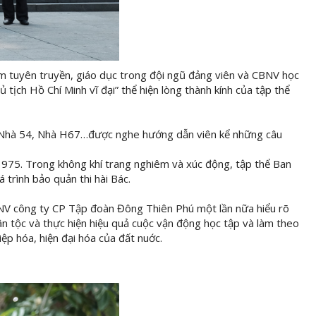
ằm tuyên truyền, giáo dục trong đội ngũ đảng viên và CBNV học
ịch Hồ Chí Minh vĩ đại” thể hiện lòng thành kính của tập thể
àn, Nhà 54, Nhà H67…được nghe hướng dẫn viên kể những câu
m 1975. Trong không khí trang nghiêm và xúc động, tập thể Ban
 trình bảo quản thi hài Bác.
CBNV công ty CP Tập đoàn Đông Thiên Phú một lần nữa hiểu rõ
dân tộc và thực hiện hiệu quả cuộc vận động học tập và làm theo
p hóa, hiện đại hóa của đất nuớc.